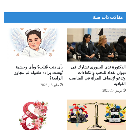
Gender Equality and the Empowerment of Women and the
Women’s Peace and Humanitarian Fund, has the honor to present
the “Research Study on Measuring the Baseline of the Economic
مقالات ذات صلة
and Social Impact and Gender Equality in Employment”, which
was conducted to determine the needs of the local market and to
study gender analysis and societal violence against women, as
well as the economic recession in Baghdad, in addition to
analyzing the status of Iraqi women as a result of the violence they
are exposed to during the COVID-19 pandemic in Baghdad.
الدكتورة ندى الجبوري تشارك في
بأي ذنب قُتلت؟ وبأي وحشية
ديوان بغداد للنخب والكفاءات
نُهشت براءة طفولة لم تتجاوز
:The link below for the English version
وتدعو لإنصاف المرأة في المناصب
الرابعة؟
القيادية
مايو 15, 2026
https://drive.google.com/file/d/1vuAqYzPySPiQ2eFkX9a4kdIa0Bi
يونيو 14, 2026
HQ_b6/view?usp=sharing