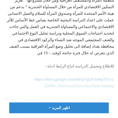
منظمة المرأة والمستقبل العراقية ومن خلال مشروعها ” تعزيز
التمكين الاقتصادي للمرأة من خلال المساواة الجندرية ” بدعم من
هيئة الأمم المتحدة للمرأة وصندوق المرأة للسلام والعمل الانساني
عملت على اعداد الدراسة البحثية الخاصة بقياس خط الأساس للأثر
الاقتصادي والاجتماعي والمساواة الجندرية في العمل والتي جاءت
لتحديد احتياجات السوق المحلية ودراسة تحليل النوع الاجتماعي
والعنف المجتمعي الموجه ضد النساء والركود الاقتصادي في
محافظة بغداد إضافة الى تحليل وضع المرأة العراقية بسبب العنف
الذي تتعرض له خلال فترة جائحة كوفيد – 19 في
للاطلاع وتحميل الدراسة اتباع الرابط ادناه :
https://drive.google.com/file/d/1jLP-6oRqTY5-j-
ZjHWe_iNahAeaeXfow/view?usp=sharing
The Iraqi Organization for Women and Future, through its project
on “Promoting the Economic Empowerment of Women through
اظهر المزيد
Gender Equality” with the support of the United Nations Entity for