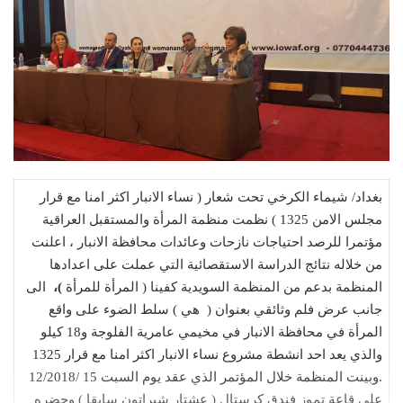
بغداد/ شيماء الكرخي تحت شعار ( نساء الانبار اكثر امنا مع قرار
مجلس الامن 1325 ) نظمت منظمة المرأة والمستقبل العراقية
مؤتمرا للرصد احتياجات نازحات وعائدات محافظة الانبار ، اعلنت
من خلاله نتائج الدراسة الاستقصائية التي عملت على اعدادها
المنظمة بدعم من المنظمة السويدية كفينا ( المرأة للمرأة
)،
الى
جانب عرض فلم وثائقي بعنوان ( هي ) سلط الضوء على واقع
المرأة في محافظة الانبار في مخيمي عامرية الفلوجة و18 كيلو
والذي يعد احد انشطة مشروع نساء الانبار اكثر امنا مع قرار 1325
.وبينت المنظمة خلال المؤتمر الذي عقد يوم السبت 15 /12/2018
على قاعة تموز فندق كرستال ( عشتار شيراتون سابقا ) وحضره