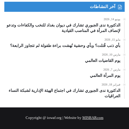
آخر النشاطات
يونيو 14, 2026
الدكتورة ندى الجبوري تشارك في ديوان بغداد للنخب والكفاءات وتدعو
لإنصاف المرأة في المناصب القيادية
مايو 15, 2026
بأي ذنب قُتلت؟ وبأي وحشية نُهشت براءة طفولة لم تتجاوز الرابعة؟
مارس 10, 2026
يوم القاضيات العالمي
مارس 7, 2026
يوم المرأة العالمي
فبراير 18, 2026
الدكتورة ندى الجبوري تشارك في اجتماع الهيئة الإدارية لشبكة النساء
العراقيات
Copyright @ iowaf.org | Website by
MISBARcom