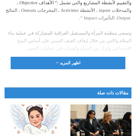
والتقييم لأنشطة المشاريع والتي تشمل :” الأهداف Objective ،
والمدخلات inputs ، الأنشطة Activities ، المخرجات Outouts ، النتائج
Output، التأثيرات Impact “.
وتسعى منظمة المرأة والمستقبل العراقية للمشاركة في عملية بناء
السلام والامن من خلال إيقاف العنف المبني على أساس النوع
الاجتماعي وإبراز دور المرأة والشباب في عمليات التغيير.
اظهر المزيد
مقالات ذات صلة