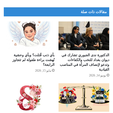
الحكومية في العراق وفي مقدمتها USAID و OCHA.
6) تم التأكيد على خطوة هامة وهي على المنظمات المحلية السعي
مقالات ذات صلة
لتصميم احتياجاتها في المشاريع التي تنوي تنفيذها والعمل عليها
لترسل للمانحيين ليتم النظر في خطوة تمويلها من عدمه.
٧) تم التأكيد على ضرورة تعارف (المنظمات الأعضاء المنطوية تحت
لجنة تنسيق المنظمات غير الحكومية ببعضها البعض ) من خلال حضور
اجتماعات التعارف .
الدكتورة ندى الجبوري تشارك في
بأي ذنب قُتلت؟ وبأي وحشية
ديوان بغداد للنخب والكفاءات
نُهشت براءة طفولة لم تتجاوز
وتدعو لإنصاف المرأة في المناصب
الرابعة؟
القيادية
مايو 15, 2026
يونيو 14, 2026