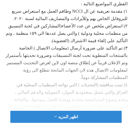
القطري المواضيع التالية :
١) مقدمة تعريفية عن ال NCCI وطاقم العمل مع استعراض سريع
للبروفايل الخاص بهم وللأيرادات والمصاريف المالية لسنة ٢٠٢٠.
٢) استعراض ملخص عن عدد الأعضاء(المشاركين في لجنة التنسيق
من منظمات محلية ودولية ) والتي يصل عددها الى ١٥٩ منظمة ، وتم
التأكيد على إلغاء قيمة الاشتراك (العضوية).
٣) تم التأكيد على ضرورة أرسال (معلومات الاتصال ) الخاصة
بالمنتجات المنطوية تحت لجنة التنسيقات وضرورة تحديثها بأستمرار
وتم الإعلان قريبآ عن إطلاق منصة اون لاين لغرض التحديث المستمر
لمعلومات الاتصال هذه لان الجهات المانحة تتطلع الى رؤية
المنظمات المشاركة دومآ.
٤) تمت مناقشة (التحديات ) التي تواجه المنظمات المحلية في
العراق والتي تتمثل بمحدودية الموارد التمويلية والدعم المالي ،
وعدم وضوح استراتيجية محددة ووحدة للعمل بموجبها ، والحاجة
المستمرة لورشة التدريب الخاصة ببناء القدرات للاعضاء المشاركين
، وفقدان الموارد البشرية المستمر ، وأن هذه الأمور هي من تجعل
اظهر المزيد
دور المنظمات المحلية محدود فعليآ.
٥) تم استعراض الدول المانحة والقاعدة للجنة تنسيق المنظمات غير