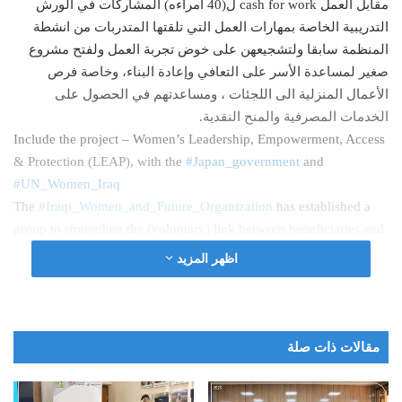
مقابل العمل cash for work ل(40 أمراءه) المشاركات في الورش
التدريبية الخاصة بمهارات العمل التي تلقتها المتدربات من انشطة
المنظمة سابقا ولتشجيعهن على خوض تجربة العمل ولفتح مشروع
صغير لمساعدة الأسر على التعافي وإعادة البناء، وخاصة فرص
الأعمال المنزلية الى اللجئات ، ومساعدتهم في الحصول على
الخدمات المصرفية والمنح النقدية.
Include the project – Women’s Leadership, Empowerment, Access
& Protection (LEAP), with the
#Japan_government
and
#UN_Women_Iraq
The
#Iraqi_Women_and_Future_Organization
has established a
group to strengthen the (voluntary) link between beneficiaries and
employers working to link beneficiaries and those who wish to
اظهر المزيد
work with employers and provide
#cash_for_work
for (40
women) participants in the training workshops on work skills that
the trainees received from the activities The organization was
previously organized and to encourage them to go through work
مقالات ذات صلة
experience and to open a small project to help families recover
and rebuild, especially home business opportunities for refugee