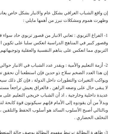
إن واقع الشباب العراقي بشكل عام والانبار بشكل خاص يعا
وظهرت هموم ومشكلات نبرز من أهمها مايلي :
1- الفراغ التربوي : تعاني الانبار من قصور تربوي حاد سواء ف
وقصور كبير في المناهج الدراسية انعكس سلبا على تكوين الشخ
التربوي مما انعكس على بناهم النفسية والعقلية وتوجيهاتهم ال
إن هذا العدد الضخم سلاح ذو حدين فإن استطعنا أن نحقق تع
ويواكب التغيرات والتطورات داخل الدولة ، فإن كل ذلك س
لا يبقى حال على وضعه الراهن ، فالعراق يعيش تراجعاً مستمر
عديدة داخلية وخارجية ، اذ أن الشباب خريجي التعليم على 
وبدلاً من أن يقودوه إلى الأمام فإنهم سيكونون قوة كابحة 
وبالتالي أصبح الأسلوب السائد هو أسلوب الحفظ والتلقين ،
التخلف الحضاري .
3- ظاهرة البطالة :يرتبط مفهوم البطالة بوصف حالة المتعطلي