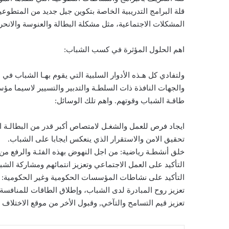
قلة البرامج التدريبية الخاصة بتكوين جيل جديد من المتطو
المشكلات الاجتماعية، مثل مشكلة البطالة والعنوسة والانحر
اهم الحلول المؤثرة في كسب الشباب:
ولتفادي كل هـذه الأدوار السلبية التي يقوم بهـا الشباب في
والجهات النافذة ذات السلطـة والتدبير والتسيير لاسيما م
طاقـة الشباب وقوتهم. واهم تلك الوسائل:
ايجاد فرص للعمل والشغـل لامتصاص أكبر قدر من البطالـة 
تحقيق الامن والاستقرار الذي ينعكس ايجابا على الشباب.
خلق أنشطـة رياضية: من اجل النهوض بهذه الفئـة والرفع من
التأكيد على العمل الاجتماعي وتعزيز انتمائهم ومشاركة ال
التأكيد على نشاطات المؤسسات الحكومية وغير الحكومية:
تعزيز روح المبادرة لدى الشباب، وإطلاق الطاقات للمنافسة ال
تعزيز قيم التسامح والتآخي, وقبول الأخر من موقع الاختلاف و