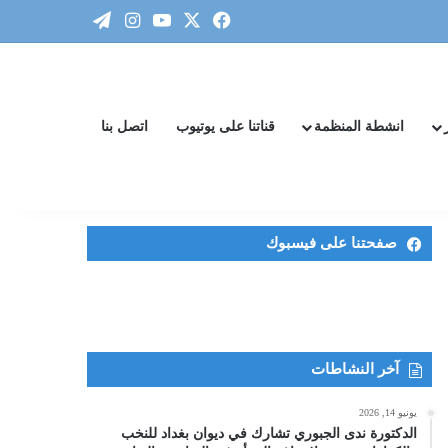
‫X
فيسبوك
‫YouTube
انستقرام
تيلقرام
انشطة المنظمة
قناتنا على يوتيوب
اتصل بنا
صفحتنا على فيسبوك
آخر النشاطات
يونيو 14, 2026
الدكتورة ندى الجبوري تشارك في ديوان بغداد للنخب