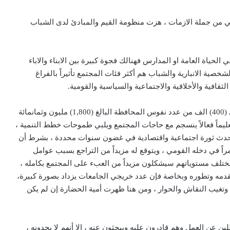
ني من جملة الازمات ، هزت منظومة القيم والمبادئ لدى الشباب
ي الحياة العامة او المدارس فهنالك فجوة كبيرة بين الابناء والاباء
صية الانبارية والشباب هم أكثر فئات المجتمع تأثيراً بالفراغ
ثقافية والأخلاقية والاجتماعية والسياسية والقومية.
2- أزمة التعليم والأمية : ويقدر عدد الشباب في الانبار حوالي (400) الف من عدد نفوس المحافظة البالغ (1,800) مليون وثمانمائة
ليماً فعالاً ينسجم مع حاجات المجتمع ويلبي طموحات خطط التنمية ،
يحدث ثورة اجتماعية واقتصادية في غضون سنوات محددة ، بشرط أن
اً في دخله القومي ، ويتوقع له مزيداً من التراجع بسبب عوامل
مختلف مستوياتهم سيشكلون مزيداً من العبء على المجتمع بكامله ،
لتقدمه وتطوره وبخاصة فإن عدد خريجي الجامعات يزداد بصورة كبيرة،
 وتغيب النقاش والحوار ، ومن هنا ظهرت أمية الحضارة إن لم يكن
ن عن العمل وهم قادرون عليه ويبحثون عنه ، إلا أنهم لا يجدونه ،