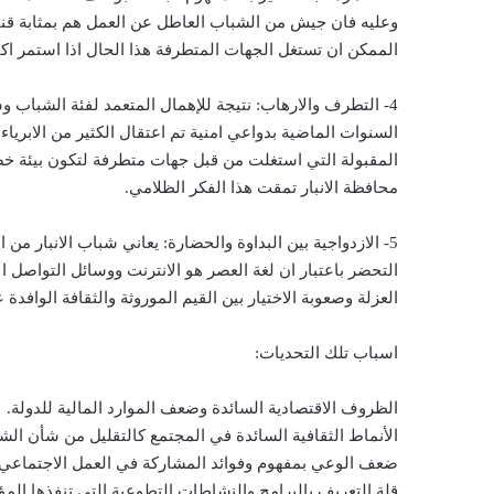
وعليه فان جيش من الشباب العاطل عن العمل هم بمثابة قن
الممكن ان تستغل الجهات المتطرفة هذا الحال اذا استمر اكث
4- التطرف والارهاب: نتيجة للإهمال المتعمد لفئة الشباب و
السنوات الماضية بدواعي امنية تم اعتقال الكثير من الابرياء
المقبولة التي استغلت من قبل جهات متطرفة لتكون بيئة خص
محافظة الانبار تمقت هذا الفكر الظلامي.
5- الازدواجية بين البداوة والحضارة: يعاني شباب الانبار من 
التحضر باعتبار ان لغة العصر هو الانترنت ووسائل التواصل 
العزلة وصعوبة الاختيار بين القيم الموروثة والثقافة الوافدة ع
اسباب تلك التحديات:
الظروف الاقتصادية السائدة وضعف الموارد المالية للدولة.
الأنماط الثقافية السائدة في المجتمع كالتقليل من شأن الشب
ضعف الوعي بمفهوم وفوائد المشاركة في العمل الاجتماعي
قلة التعريف بالبرامج والنشاطات التطوعية التي تنفذها الم