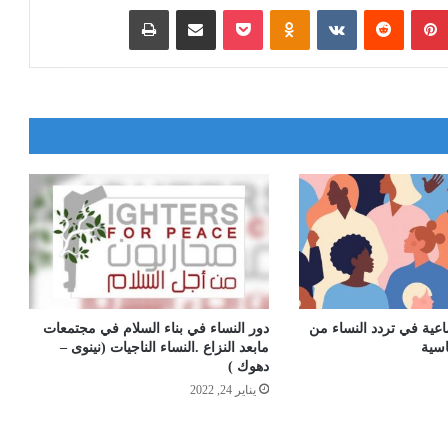
بينتيريست
Odnoklassniki
‫Pocket
مشاركة عبر البريد
طباعة
تماعية في تردد النساء من
دور النساء في بناء السلام في مجتمعات
سية
مابعد النزاع .النساء الناجيات (نينوى –
دهوك )
يناير 24, 2022