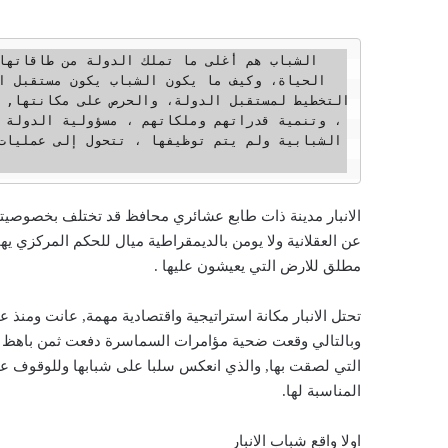
الانبار مدينة ذات طابع عشائري محافظ قد تختلف بخصوصيت
عن العقلانية ولا يومن بالديمقراطية ميال للحكم المركزي 
مطلق للارض التي يعيشون عليها .
وبالتالي وقعت ضحية مؤامرات السماسرة دفعت ثمن باهظ في ا
التي لصقت بها, والذي انعكس سلبا على شبابها وللوقوف ع
المناسبة لها.
اولا واقع شباب الانبار