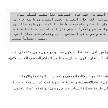
  الشباب هم أغلى ما تملك الدولة من طاقاتها البشرية، فهم قوة احتياطية تعدّ نفسها لتسلم مهام 
الحياة، وكيف ما يكون الشباب يكون مستقبل الدولة، لذا فإن العناية بجيل الشباب ورعايته جزء من 
التخطيط لمستقبل الدولة، والحرص على مكانتها, وإن التفكير باستيعاب طاقات الشباب، ورعاية طاقاتهم 
، وتنمية قدراتهم وملكاتهم ، مسؤولية الدولة والمجتمع والأسرة ، وفي حال عدم استيعاب تلك الطاقات 
الشبابية ولم يتم توظيفها ، تتحول إلى عمليات هدم وتخريب في المجتمع ، بل وتنعكس على كيان الفرد 
نفسه انعكاساً سلبياً.
ها عن باقي المحافظات بكون سكانها ذو ميول بدوي وعاطفي بعيد
يهاب السلطان القوي العادل يسخط من الحاكم الضعيف الفاسد ولائهم
تحتل الانبار مكانة استراتيجية واقتصادية مهمة, عانت ومنذ عام 2003 من اشكالية الموقف والتمييز بين المقاومة والارهاب
لبنية الاقتصادية والتحتية والبشرية فضلا عن السمعة الارهابية
لى طبيعة مشكلة الشباب لابد من وصف الواقع ثم اعطاء للحلول