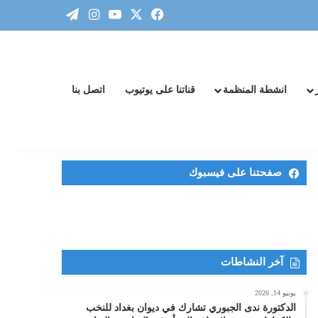
‫X
فيسبوك
‫YouTube
انستقرام
تيلقرام
انشطة المنظمة
قناتنا على يوتيوب
اتصل بنا
صفحتنا على فيسبوك
آخر النشاطات
يونيو 14, 2026
الدكتورة ندى الجبوري تشارك في ديوان بغداد للنخب