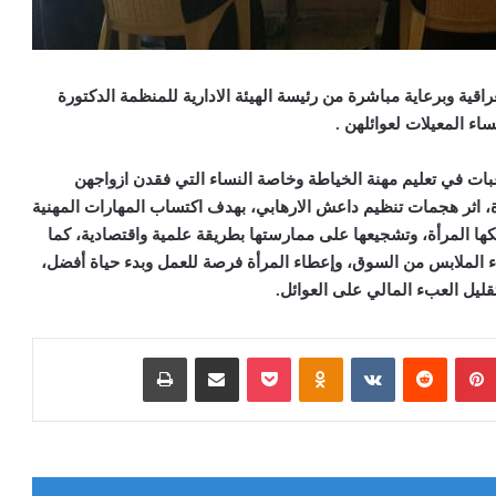
قية وبرعاية مباشرة من رئيسة الهيئة الادارية للمنظمة الدكتورة
اء المعيلات لعوائلهن .
بات في تعليم مهنة الخياطة وخاصة النساء التي فقدن ازواجهن
ة، اثر هجمات تنظيم داعش الارهابي، بهدف اكتساب المهارات المهنية
لكها المرأة، وتشجيعها على ممارستها بطريقة علمية واقتصادية، كما
 الملابس من السوق، وإعطاء المرأة فرصة للعمل وبدء حياة أفضل،
ليل العبء المالي على العوائل.
بينتيريست
Odnoklassniki
‫Pocket
مشاركة عبر البريد
طباعة