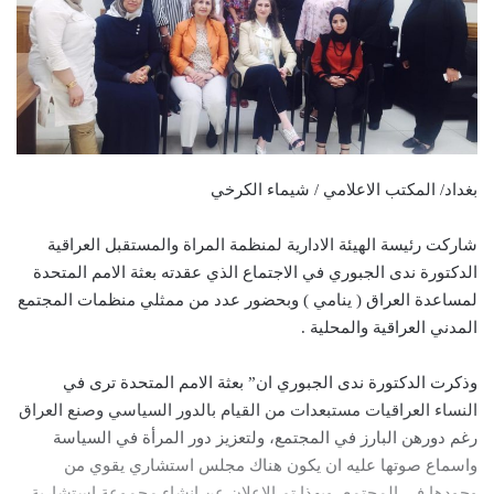
بغداد/ المكتب الاعلامي / شيماء الكرخي
شاركت رئيسة الهيئة الادارية لمنظمة المراة والمستقبل العراقية
الدكتورة ندى الجبوري في الاجتماع الذي عقدته بعثة الامم المتحدة
لمساعدة العراق ( ينامي ) وبحضور عدد من ممثلي منظمات المجتمع
المدني العراقية والمحلية .
وذكرت الدكتورة ندى الجبوري ان” بعثة الامم المتحدة ترى في
النساء العراقيات مستبعدات من القيام بالدور السياسي وصنع العراق
رغم دورهن البارز في المجتمع، ولتعزيز دور المرأة في السياسة
واسماع صوتها عليه ان يكون هناك مجلس استشاري يقوي من
وجودها في المجتمع، وبهذا تم الاعلان عن انشاء مجموعة استشارية