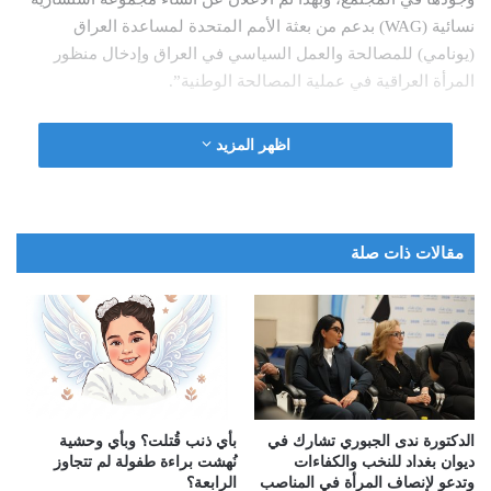
نسائية (WAG) بدعم من بعثة الأمم المتحدة لمساعدة العراق
(يونامي) للمصالحة والعمل السياسي في العراق وإدخال منظور
المرأة العراقية في عملية المصالحة الوطنية”.
وبينت الجبوري ان” المجموعة ستعمل كمصدرٍ مستقلٍ للخبرة
اظهر المزيد
والمشورة للممثل الخاص للأمم المتحدة في العراق دعماً لتفويض
المساعي الحميدة للبعثة. وتضم المجموعة 20 امرأةً مستقلةً من
خلفياتٍ متنوعة، وستعمل كآليةٍ سياسيةٍ شاملةٍ لضمان أن تُؤخذ في
الاعتبار أصواتُ النساء العراقيات وشواغلهن وتجاربهن في العمليات
مقالات ذات صلة
السياسية التي تُشكّل رؤية المصالحة الوطنية، بناءً على مبادئ
التعايش السلمي واحترام التنوع وعدم التمييز”.
واضافت ان” المجموعة ستُرشد الاستشاريةُ النسائيةُ أنشطةَ يونامي
في تنفيذ تفويضها المتمثل في تقديم المشورة والمساعدة لحكومة
العراق من أجل تعزيز الحوار السياسي الشامل والمصالحة الوطنية،
وستعمل بشكلٍ وثيقٍ مع غرفة عمليات المجتمع المدني حيث سيتمُّ
الدكتورة ندى الجبوري تشارك في
بأي ذنب قُتلت؟ وبأي وحشية
ديوان بغداد للنخب والكفاءات
نُهشت براءة طفولة لم تتجاوز
أخذ المشورة من كلٍّ من النساء والرجال بشكلٍ منتظم.
وتدعو لإنصاف المرأة في المناصب
الرابعة؟