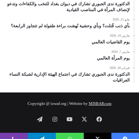
الدكتورة ندى الجبوري تشارك في ديوان بغداد للنخب والكفاءات وتدعو
لإنصاف المرأة في المناصب القيادية
مايو 15, 2026
بأي ذنب قُتلت؟ وبأي وحشية نُهشت براءة طفولة لم تتجاوز الرابعة؟
مارس 10, 2026
يوم القاضيات العالمي
مارس 7, 2026
يوم المرأة العالمي
فبراير 18, 2026
الدكتورة ندى الجبوري تشارك في اجتماع الهيئة الإدارية لشبكة النساء
العراقيات
Copyright @ iowaf.org | Website by
MISBARcom
فيسبوك
‫X
‫YouTube
انستقرام
تيلقرام