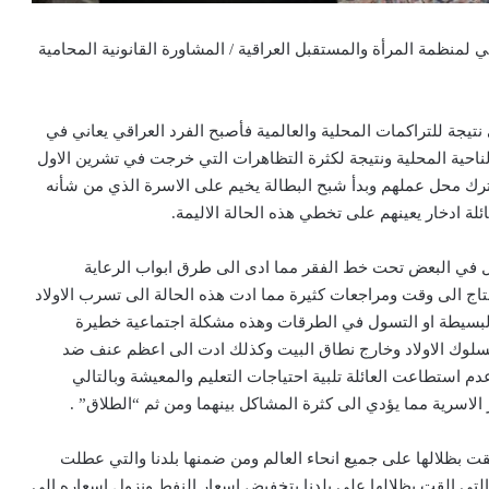
 لمنظمة المرأة والمستقبل العراقية / المشاورة القانونية المحامية
نتيجة للتراكمات المحلية والعالمية فأصبح الفرد العراقي يعاني في
 الناحية المحلية ونتيجة لكثرة التظاهرات التي خرجت في تشرين الاول
ترك محل عملهم وبدأ شبح البطالة يخيم على الاسرة الذي من شأنه
ة ادخار يعينهم على تخطي هذه الحالة الاليمة.
صل في البعض تحت خط الفقر مما ادى الى طرق ابواب الرعاية
تاج الى وقت ومراجعات كثيرة مما ادت هذه الحالة الى تسرب الاولاد
لبسيطة او التسول في الطرقات وهذه مشكلة اجتماعية خطيرة
لسلوك الاولاد وخارج نطاق البيت وكذلك ادت الى اعظم عنف ضد
عدم استطاعت العائلة تلبية احتياجات التعليم والمعيشة وبالتالي
الاسرية مما يؤدي الى كثرة المشاكل بينهما ومن ثم “الطلاق” .
ت بظلالها على جميع انحاء العالم ومن ضمنها بلدنا والتي عطلت
 التي القت بظلالها على بلدنا بتخفيض اسعار النفط ونزول اسعاره الى