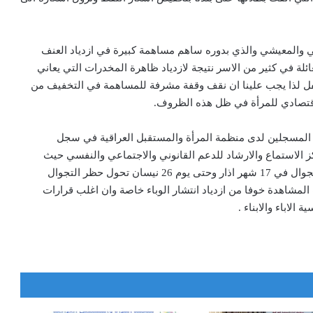
سي والمعيشي والذي بدوره ساهم مساهمة كبيرة في ازدياد العنف
عائلة في كثير من الاسر نتيجة لازدياد ظاهرة المخدرات التي يعاني
لطفل لذا يجب علينا ان نقف وقفة مشرفة للمساهمة في التخفيف من
قتصادي للمرأة في ظل هذه الظروف.
لمسجلين لدى منظمة المرأة والمستقبل العراقية في سجل
 الاستماع والارشاد للدعم القانوني والاجتماعي والنفسي حيث
تأخرت مواعيد المشاهدة منذ اول اعلان خلية الازمة حظر التجوال في 17 شهر اذار وحتى يوم 26 نيسان تحول حظر التجوال
المشاهدة خوفا من ازدياد انتشار الوباء خاصة وان اغلب قرارات
لاباء والابناء .