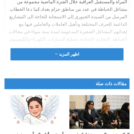
المرأة والمستقبل العراقية خلال الفترة الماضية مجموعة من
مشاغل الخياطة في عدد من مناطق حزام بغداد.كما دعا الخطاب
المرسل من السيدة الجبوري إلى الاستجابة للحاجة الى المشاريع
الداعمة للحرف المختلفة وتأهيل العاملات والعاملين فيها مع
إهدائهم المشاغل الصغيرة المدعومة لمدة سنة سواء في مجالات
الخياطة، النجارة، الحدادة، تصليح السيارات، الكهرباء والكومبيوتر
وغيرها لكي تتمكن النساء والشباب كذلك من بناء قدراتهم دون
الاعتماد على التعيينات الحكومية.ورد مكتب السفيرة أنجلينا جولي
اظهر المزيد
على مخاطبة الدكتورة ندى الجبوري، حيث تعهدت السفيرة
الأممية بالعمل على دعم برامج منظمة المرأة والمستقبل العراقية
الخاصة بتوفير فرص العمل للنساء والشباب والعمل على توفير
مقالات ذات صلة
ورش التدريب والتأهيل وكل ما يمكن تقديمه.