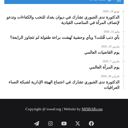
يونيو 14, 2026
الدكتورة ندى الجبوري تشارك في ديوان بغداد للنخب والكفاءات وتدعو
لإنصاف المرأة في المناصب القيادية
مايو 15, 2026
بأي ذنب قُتلت؟ وبأي وحشية نُهشت براءة طفولة لم تتجاوز الرابعة؟
مارس 10, 2026
يوم القاضيات العالمي
مارس 7, 2026
يوم المرأة العالمي
فبراير 18, 2026
الدكتورة ندى الجبوري تشارك في اجتماع الهيئة الإدارية لشبكة النساء
العراقيات
Copyright @ iowaf.org | Website by
MISBARcom
فيسبوك
‫X
‫YouTube
انستقرام
تيلقرام