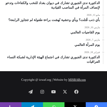
الدكتورة ندى الجبوري تشارك في ديوان بغداد للنخب والكفاءات وتدعو
لإنصاف المرأة في المناصب القيادية
مايو 15, 2026
بأي ذنب قُتلت؟ وبأي وحشية نُهشت براءة طفولة لم تتجاوز الرابعة؟
مارس 10, 2026
يوم القاضيات العالمي
مارس 7, 2026
يوم المرأة العالمي
فبراير 18, 2026
الدكتورة ندى الجبوري تشارك في اجتماع الهيئة الإدارية لشبكة النساء
العراقيات
Copyright @ iowaf.org | Website by
MISBARcom
فيسبوك
‫X
‫YouTube
انستقرام
تيلقرام