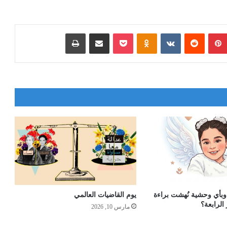
بينتيريست
‏Reddit
‏VKontakte
Odnoklassniki
‫Pocket
مشاركة عبر البريد
طباعة
وبأي وحشية نُهشت براءة
يوم القاضيات العالمي
الرابعة؟
مارس 10, 2026