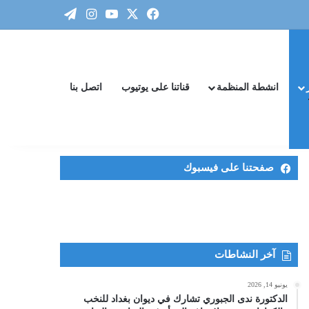
‫X
فيسبوك
‫YouTube
انستقرام
تيلقرام
انشطة المنظمة
قناتنا على يوتيوب
اتصل بنا
صفحتنا على فيسبوك
آخر النشاطات
يونيو 14, 2026
الدكتورة ندى الجبوري تشارك في ديوان بغداد للنخب