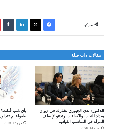
فيسبوك
‫X
لينكدإن
‏Tumblr
شاركها
مقالات ذات صلة
الدكتورة ندى الجبوري تشارك في ديوان
بأي ذنب قُتلت؟ 
بغداد للنخب والكفاءات وتدعو لإنصاف
طفولة لم تتجاوز 
المرأة في المناصب القيادية
مايو 15, 2026
يونيو 14, 2026