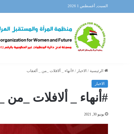
السبت, أغسطس 1 2026
الرئيسية
/
الاخبار
/
#أنهاء _ ألافلات _من _ ألعقاب
الاخبار
#أنهاء _ ألافلات _من _
يونيو 30, 2021